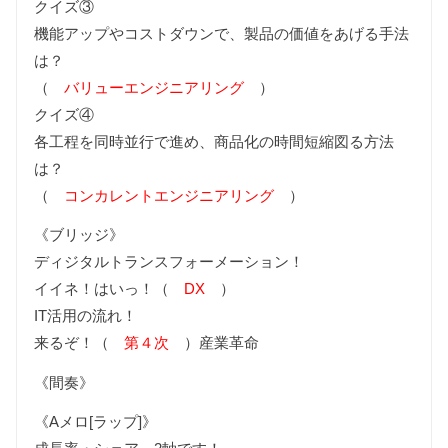
クイズ③
機能アップやコストダウンで、製品の価値をあげる手法
は？
（
バリューエンジニアリング
）
クイズ④
各工程を同時並行で進め、商品化の時間短縮図る方法
は？
（
コンカレントエンジニアリング
）
《ブリッジ》
ディジタルトランスフォーメーション！
イイネ！はいっ！（
DX
）
IT活用の流れ！
来るぞ！（
第４次
）産業革命
《間奏》
《Aメロ[ラップ]》