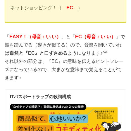
ネットショッピング！（
EC
）
「
EASY！
（母音：い い
）
」と「
EC
（母音：い い
）
」で
韻を踏んでる（響きが似てる）ので、音楽を聞いていれ
ば
自然と『EC』と口ずさめる
ようになります♪^^
それ以外の部分は、『EC』の意味を伝えるヒントフレー
ズになっているので、大まかな意味まで覚えることがで
きます♪
ITパスポートラップの歌詞構成