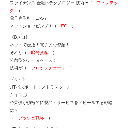
ファイナンス[金融]×テクノロジー[技術]=（
フィンテッ
ク
）
電子商取引！EASY！
ネットショッピング！（
EC
）
《Bメロ》
ネットで流通！電子的な資産！
それが（
暗号資産
）
分散型のデータベース！
技術が（
ブロックチェーン
）
《サビ》
♪ITパスポート！ストラテジ！♪
クイズ①
企業側が積極的に製品・サービスをアピールする戦略
は？
（
プッシュ戦略
）