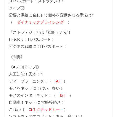
♪ITパスポート！ストラテジ！♪
クイズ②
需要と供給に合わせて価格を変動させる手法は？
（
ダイナミックプライシング
）
「ストラテジ」とは「戦略」だぞ！
IT使おう！ITパスポート！
ビジネス戦略に！ITパスポート！
《間奏》
《Aメロ[ラップ]》
人工知能！天才！？
ディープラーニング！（
AI
）
モノをネットに！はい、多い！
モノのインターネット！（
IoT
）
自動車！ネットに 常時接続さ！
これが（
コネクテッドカー
）
ソフトウェアのロボット！あら、良いね！