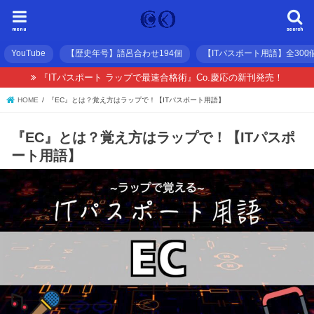
menu
search
YouTube
【歴史年号】語呂合わせ194個
【ITパスポート用語】全300
『ITパスポート ラップで最速合格術』Co.慶応の新刊発売！
HOME
『EC』とは？覚え方はラップで！【ITパスポート用語】
『EC』とは？覚え方はラップで！【ITパスポ
ート用語】