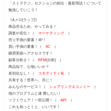
「ストラテジ」セクションの頻出・最新用語！について
勉強していこう！
《Aメロ[ラップ]》
商品売るため、やってみる！
調査や宣伝！（
マーケティング
）
売り手側の要素！4P！
買い手側の要素！（
4C
）
購買実績へアクセスです！
顧客分析さ！（
RFM
[分析] ）
商品似て、心地いいか？
差別化なし！（
コモディティ化
）
共有する！世界へ、共に！
みんなのサービス！（
シェアリングエコノミー
）
他のプログラムと連 携したい！
ソフトウェア！一部公開！（
API
）
これも知っとくと、いいです！