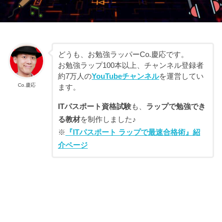
どうも、お勉強ラッパーCo.慶応です。
お勉強ラップ100本以上、チャンネル登録者
約7万人の
YouTubeチャンネル
を運営してい
Co.慶応
ます。
ITパスポート資格試験
も、
ラップで勉強でき
る教材
を制作しました♪
※
『ITパスポート ラップで最速合格術』紹
介ページ