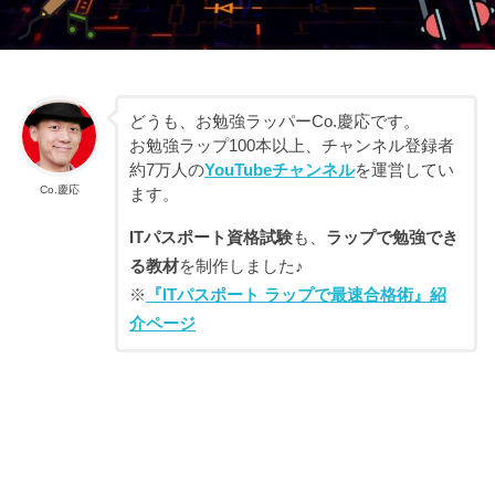
どうも、お勉強ラッパーCo.慶応です。
お勉強ラップ100本以上、チャンネル登録者
約7万人の
YouTubeチャンネル
を運営してい
Co.慶応
ます。
ITパスポート資格試験
も、
ラップで勉強でき
る教材
を制作しました♪
※
『ITパスポート ラップで最速合格術』紹
介ページ