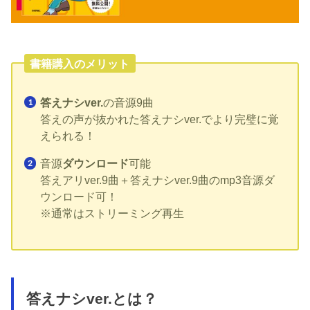
書籍購入のメリット
答えナシver.
の音源9曲
答えの声が抜かれた答えナシver.でより完璧に覚
えられる！
音源
ダウンロード
可能
答えアリver.9曲＋答えナシver.9曲のmp3音源ダ
ウンロード可！
※通常はストリーミング再生
答えナシver.とは？