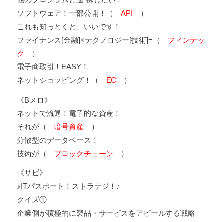
ソフトウェア！一部公開！（
API
）
これも知っとくと、いいです！
ファイナンス[金融]×テクノロジー[技術]=（
フィンテッ
ク
）
電子商取引！EASY！
ネットショッピング！（
EC
）
《Bメロ》
ネットで流通！電子的な資産！
それが（
暗号資産
）
分散型のデータベース！
技術が（
ブロックチェーン
）
《サビ》
♪ITパスポート！ストラテジ！♪
クイズ①
企業側が積極的に製品・サービスをアピールする戦略