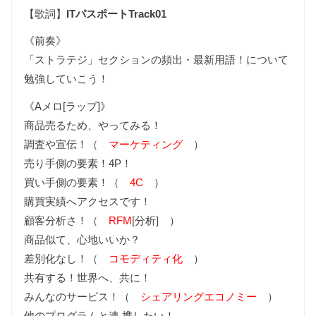
【歌詞】
ITパスポートTrack01
《前奏》
「ストラテジ」セクションの頻出・最新用語！について
勉強していこう！
《Aメロ[ラップ]》
商品売るため、やってみる！
調査や宣伝！（
マーケティング
）
売り手側の要素！4P！
買い手側の要素！（
4C
）
購買実績へアクセスです！
顧客分析さ！（
RFM
[分析] ）
商品似て、心地いいか？
差別化なし！（
コモディティ化
）
共有する！世界へ、共に！
みんなのサービス！（
シェアリングエコノミー
）
他のプログラムと連 携したい！