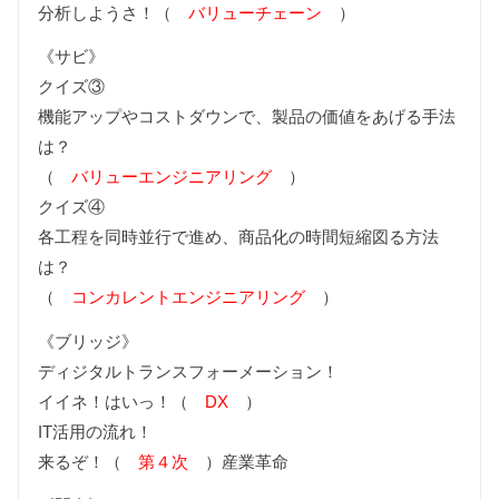
分析しようさ！（
バリューチェーン
）
《サビ》
クイズ③
機能アップやコストダウンで、製品の価値をあげる手法
は？
（
バリューエンジニアリング
）
クイズ④
各工程を同時並行で進め、商品化の時間短縮図る方法
は？
（
コンカレントエンジニアリング
）
《ブリッジ》
ディジタルトランスフォーメーション！
イイネ！はいっ！（
DX
）
IT活用の流れ！
来るぞ！（
第４次
）産業革命