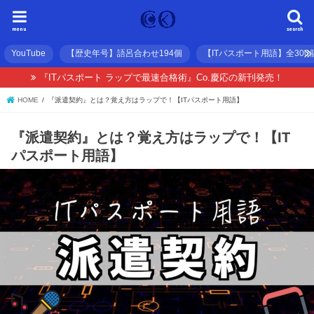
menu
search
YouTube
【歴史年号】語呂合わせ194個
【ITパスポート用語】全300
『ITパスポート ラップで最速合格術』Co.慶応の新刊発売！
HOME
『派遣契約』とは？覚え方はラップで！【ITパスポート用語】
『派遣契約』とは？覚え方はラップで！【IT
パスポート用語】