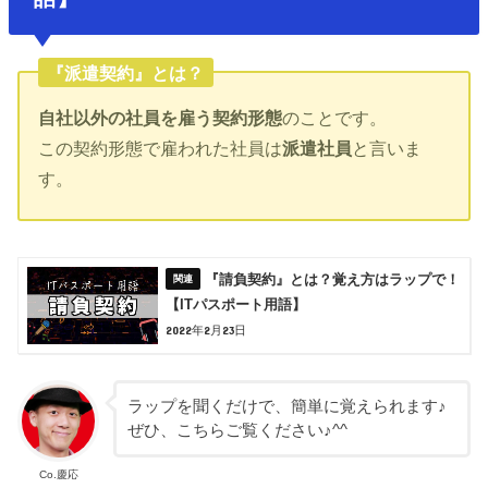
『派遣契約』とは？
自社以外の社員を雇う契約形態
のことです。
この契約形態で雇われた社員は
派遣社員
と言いま
す。
『請負契約』とは？覚え方はラップで！
【ITパスポート用語】
2022年2月23日
ラップを聞くだけで、簡単に覚えられます♪
ぜひ、こちらご覧ください♪^^
Co.慶応