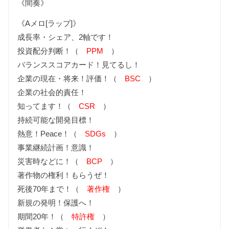
《間奏》
《Aメロ[ラップ]》
成長率・シェア、2軸です！
投資配分判断！（
PPM
）
バランススコアカード！見てるし！
企業の現在・将来！評価！（
BSC
）
企業の社会的責任！
知ってます！（
CSR
）
持続可能な開発目標！
熱意！Peace！（
SDGs
）
事業継続計画！意識！
災害時などに！（
BCP
）
著作物の権利！もらうぜ！
死後70年まで！（
著作権
）
新規の発明！保護へ！
期間20年！（
特許権
）