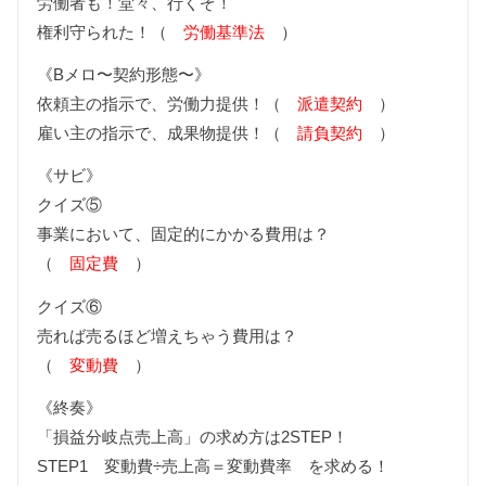
労働者も！堂々、行くぞ！
権利守られた！（
労働基準法
）
《Bメロ〜契約形態〜》
依頼主の指示で、労働力提供！（
派遣契約
）
雇い主の指示で、成果物提供！（
請負契約
）
《サビ》
クイズ⑤
事業において、固定的にかかる費用は？
（
固定費
）
クイズ⑥
売れば売るほど増えちゃう費用は？
（
変動費
）
《終奏》
「損益分岐点売上高」の求め方は2STEP！
STEP1 変動費÷売上高＝変動費率 を求める！