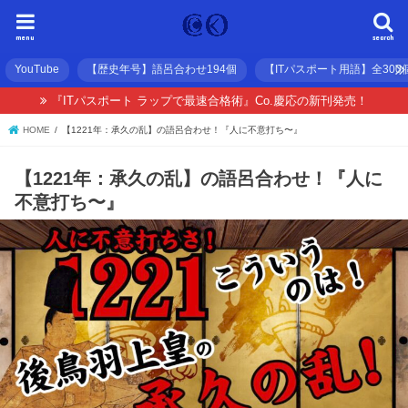
menu
search
YouTube
【歴史年号】語呂合わせ194個
【ITパスポート用語】全300
『ITパスポート ラップで最速合格術』Co.慶応の新刊発売！
HOME
【1221年：承久の乱】の語呂合わせ！『人に不意打ち〜』
【1221年：承久の乱】の語呂合わせ！『人に
不意打ち〜』