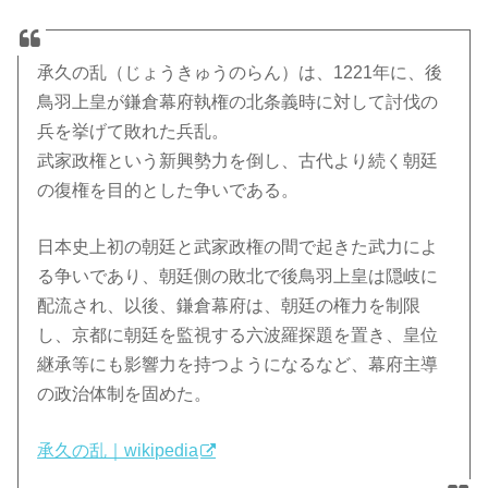
承久の乱（じょうきゅうのらん）は、1221年に、後
鳥羽上皇が鎌倉幕府執権の北条義時に対して討伐の
兵を挙げて敗れた兵乱。
武家政権という新興勢力を倒し、古代より続く朝廷
の復権を目的とした争いである。
日本史上初の朝廷と武家政権の間で起きた武力によ
る争いであり、朝廷側の敗北で後鳥羽上皇は隠岐に
配流され、以後、鎌倉幕府は、朝廷の権力を制限
し、京都に朝廷を監視する六波羅探題を置き、皇位
継承等にも影響力を持つようになるなど、幕府主導
の政治体制を固めた。
承久の乱｜wikipedia