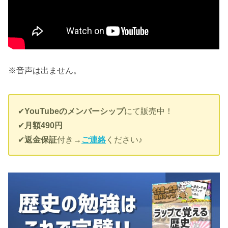
※音声は出ません。
✔︎
YouTubeのメンバーシップ
にて販売中！
✔︎
月額490円
✔︎
返金保証
付き→
ご連絡
ください♪