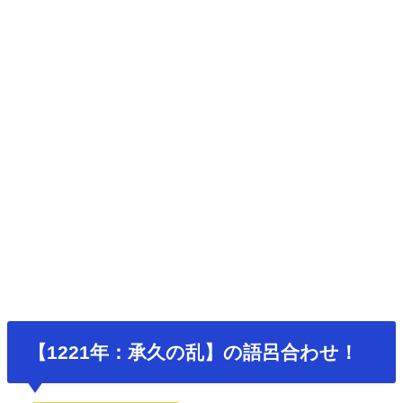
【1221年：承久の乱】の語呂合わせ！