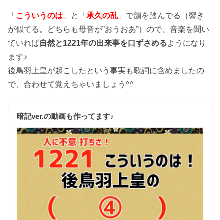
「
こういうのは
」と「
承久の乱
」で韻を踏んでる（響き
が似てる。どちらも母音が”おうおあ”）ので、音楽を聞い
ていれば
自然と1221年の出来事を口ずさめる
ようになり
ます♪
後鳥羽上皇が起こしたという事実も歌詞に含めましたの
で、合わせて覚えちゃいましょう^^
暗記ver.の動画も作ってます♪