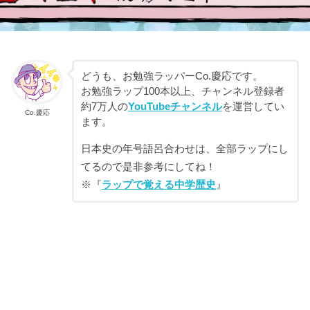
どうも、お勉強ラッパーCo.慶応です。
お勉強ラップ100本以上、チャンネル登録者
約7万人の
YouTubeチャンネル
を運営してい
Co.慶応
ます。
日本史の年号語呂合わせは、全部ラップにし
てるので是非参考にしてね！
※『
ラップで覚える中学歴史
』