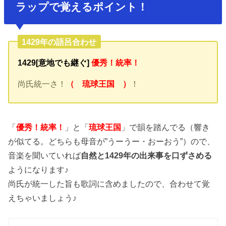
ラップで覚えるポイント！
1429年の語呂合わせ
1429[意地でも継ぐ]
優秀！統率！
尚氏統一さ！
（ 琉球王国 ）
！
「
優秀！統率！
」と「
琉球王国
」で韻を踏んでる（響き
が似てる。どちらも母音が”うーうー・おーおう”）ので、
音楽を聞いていれば
自然と1429年の出来事を口ずさめる
ようになります♪
尚氏が統一した旨も歌詞に含めましたので、合わせて覚
えちゃいましょう♪