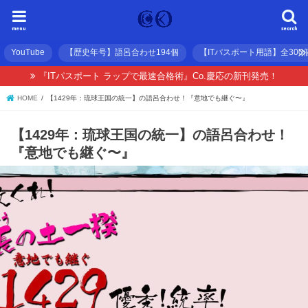
menu
search
YouTube
【歴史年号】語呂合わせ194個
【ITパスポート用語】全300
『ITパスポート ラップで最速合格術』Co.慶応の新刊発売！
HOME
【1429年：琉球王国の統一】の語呂合わせ！『意地でも継ぐ〜』
【1429年：琉球王国の統一】の語呂合わせ！
『意地でも継ぐ〜』