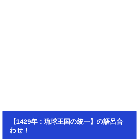
【1429年：琉球王国の統一】の語呂合
わせ！