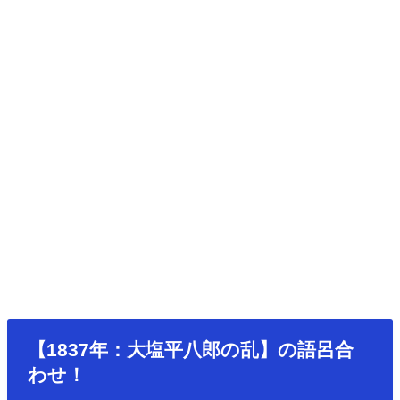
【1837年：大塩平八郎の乱】の語呂合
わせ！