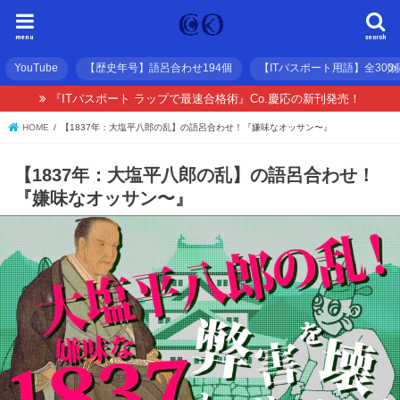
menu
search
YouTube
【歴史年号】語呂合わせ194個
【ITパスポート用語】全300
『ITパスポート ラップで最速合格術』Co.慶応の新刊発売！
HOME
【1837年：大塩平八郎の乱】の語呂合わせ！『嫌味なオッサン〜』
【1837年：大塩平八郎の乱】の語呂合わせ！
『嫌味なオッサン〜』