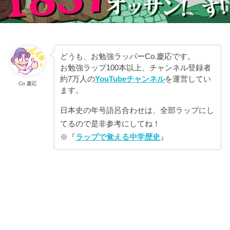
どうも、お勉強ラッパーCo.慶応です。
お勉強ラップ100本以上、チャンネル登録者
約7万人の
YouTubeチャンネル
を運営してい
Co.慶応
ます。
日本史の年号語呂合わせは、全部ラップにし
てるので是非参考にしてね！
※『
ラップで覚える中学歴史
』