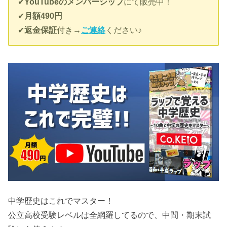
✔︎
YouTubeのメンバーシップ
にて販売中！
✔︎
月額490円
✔︎
返金保証
付き→
ご連絡
ください♪
中学歴史はこれでマスター！
公立高校受験レベルは全網羅してるので、中間・期末試