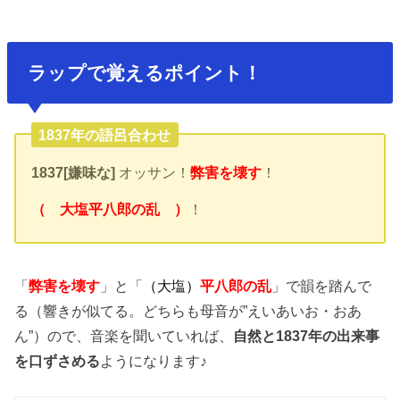
ラップで覚えるポイント！
1837年の語呂合わせ
1837[嫌味な]
オッサン！
弊害を壊す
！
（ 大塩平八郎の乱 ）
！
「
弊害を壊す
」と「
（
大塩）
平八郎の乱
」で韻を踏んで
る（響きが似てる。どちらも母音が”えいあいお・おあ
ん”）ので、音楽を聞いていれば、
自然と1837年の出来事
を口ずさめる
ようになります♪