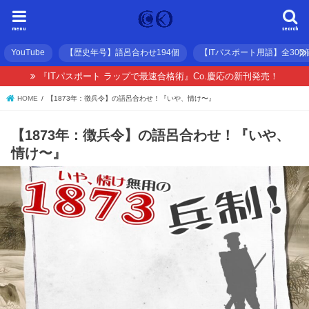
menu
search
YouTube
【歴史年号】語呂合わせ194個
【ITパスポート用語】全300
『ITパスポート ラップで最速合格術』Co.慶応の新刊発売！
HOME
【1873年：徴兵令】の語呂合わせ！『いや、情け〜』
【1873年：徴兵令】の語呂合わせ！『いや、
情け〜』