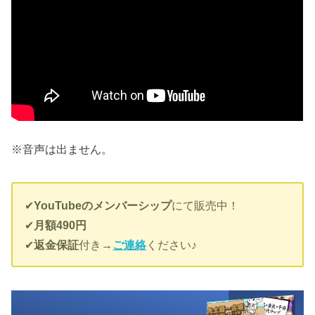
※音声は出ません。
✔︎
YouTubeのメンバーシップ
にて販売中！
✔︎
月額490円
✔︎
返金保証
付き→
ご連絡
ください♪