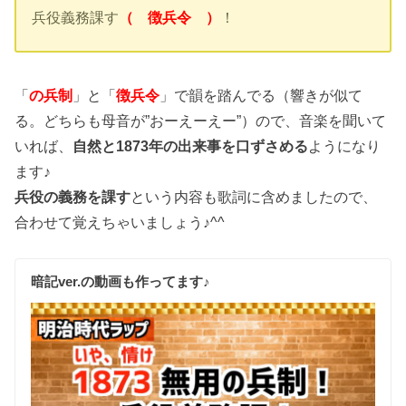
兵役義務課す
（ 徴兵令 ）
！
「
の兵制
」と「
徴兵令
」で韻を踏んでる（響きが似て
る。どちらも母音が”おーえーえー”）ので、音楽を聞いて
いれば、
自然と1873年の出来事を口ずさめる
ようになり
ます♪
兵役の義務を課す
という内容も歌詞に含めましたので、
合わせて覚えちゃいましょう♪^^
暗記ver.の動画も作ってます♪