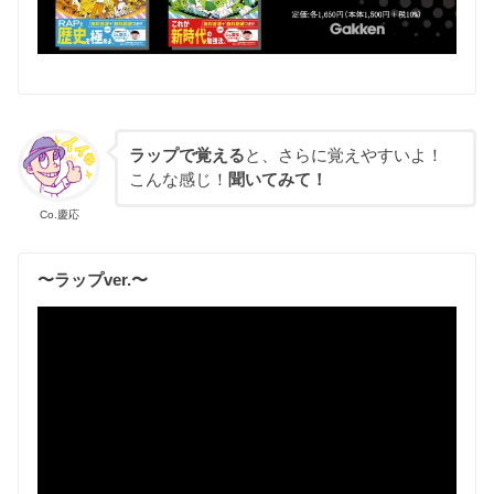
ラップで覚える
と、さらに覚えやすいよ！
こんな感じ！
聞いてみて！
Co.慶応
〜ラップver.〜