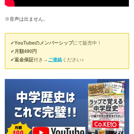
※音声は出ません。
✔︎
YouTubeのメンバーシップ
にて販売中！
✔︎
月額490円
✔︎
返金保証
付き→
ご連絡
ください♪