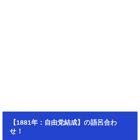
【1881年：自由党結成】の語呂合わ
せ！