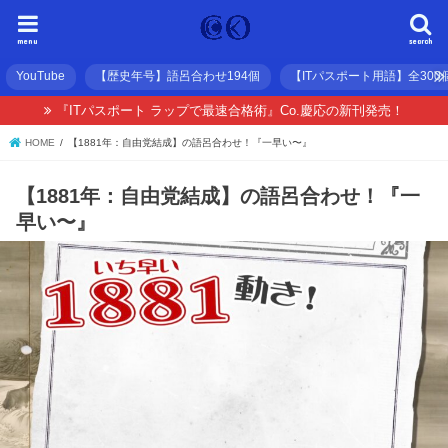
menu
search
YouTube
【歴史年号】語呂合わせ194個
【ITパスポート用語】全300
『ITパスポート ラップで最速合格術』Co.慶応の新刊発売！
HOME
【1881年：自由党結成】の語呂合わせ！『一早い〜』
【1881年：自由党結成】の語呂合わせ！『一
早い〜』