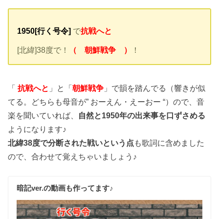
1950[行く号令]
で
抗戦へと
[北緯]38度で！
（ 朝鮮戦争 ）
！
「
抗戦へと
」と「
朝鮮戦争
」で韻を踏んでる（響きが似
てる。どちらも母音が” おーえん・えーおー “）ので、音
楽を聞いていれば、
自然と1950年の出来事を口ずさめる
ようになります♪
北緯38度で分断された戦いという点
も歌詞に含めました
ので、合わせて覚えちゃいましょう♪
暗記ver.の動画も作ってます♪