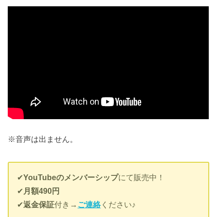
※音声は出ません。
✔︎
YouTubeのメンバーシップ
にて販売中！
✔︎
月額490円
✔︎
返金保証
付き→
ご連絡
ください♪