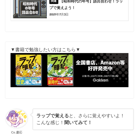
【昭和時代の年号】語呂合わせ！ラッ
プで覚えよう！
2021年7月3日
▼書籍で勉強したい方はこちら▼
ラップで覚える
と、さらに覚えやすいよ！
こんな感じ！
聞いてみて！
Co.慶応