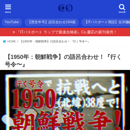
menu
search
YouTube
【歴史年号】語呂合わせ194個
【ITパスポート用語】全300
『ITパスポート ラップで最速合格術』Co.慶応の新刊発売！
HOME
【1950年：朝鮮戦争】の語呂合わせ！『行く号令〜』
【1950年：朝鮮戦争】の語呂合わせ！『行く
号令〜』