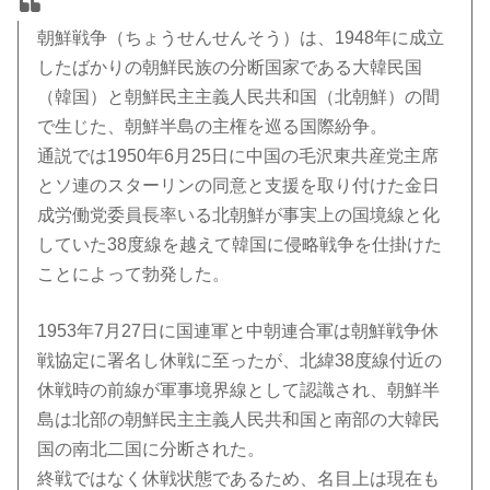
朝鮮戦争（ちょうせんせんそう）は、1948年に成立
したばかりの朝鮮民族の分断国家である大韓民国
（韓国）と朝鮮民主主義人民共和国（北朝鮮）の間
で生じた、朝鮮半島の主権を巡る国際紛争。
通説では1950年6月25日に中国の毛沢東共産党主席
とソ連のスターリンの同意と支援を取り付けた金日
成労働党委員長率いる北朝鮮が事実上の国境線と化
していた38度線を越えて韓国に侵略戦争を仕掛けた
ことによって勃発した。
1953年7月27日に国連軍と中朝連合軍は朝鮮戦争休
戦協定に署名し休戦に至ったが、北緯38度線付近の
休戦時の前線が軍事境界線として認識され、朝鮮半
島は北部の朝鮮民主主義人民共和国と南部の大韓民
国の南北二国に分断された。
終戦ではなく休戦状態であるため、名目上は現在も