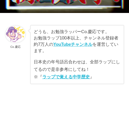
どうも、お勉強ラッパーCo.慶応です。
お勉強ラップ100本以上、チャンネル登録者
約7万人の
YouTubeチャンネル
を運営してい
Co.慶応
ます。
日本史の年号語呂合わせは、全部ラップにし
てるので是非参考にしてね！
※『
ラップで覚える中学歴史
』