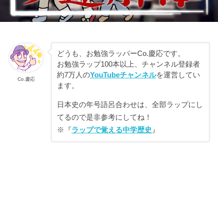
どうも、お勉強ラッパーCo.慶応です。
お勉強ラップ100本以上、チャンネル登録者
約7万人の
YouTubeチャンネル
を運営してい
Co.慶応
ます。
日本史の年号語呂合わせは、全部ラップにし
てるので是非参考にしてね！
※『
ラップで覚える中学歴史
』