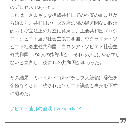
のプロセスであった。
これは、さまざまな構成共和国での不安の高まりか
ら始まり、共和国と中央政府の間の絶え間ない政治
的および立法上の対立に発展し、主要共和国（ロシ
ア・ソビエト連邦社会主義共和国、ウクライナ・ソ
ビエト社会主義共和国、白ロシア・ソビエト社会主
義共和国）の3人の指導者が、それらがもはや存在し
ないと宣言し、後に11の共和国が加わった。
その結果、ミハイル・ゴルバチョフ大統領は辞任を
余儀なくされ、残されたソビエト議会も事実を正式
に認めた。
ソビエト連邦の崩壊｜wikipedia