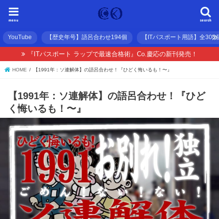
menu
search
YouTube
【歴史年号】語呂合わせ194個
【ITパスポート用語】全300
『ITパスポート ラップで最速合格術』Co.慶応の新刊発売！
HOME
【1991年：ソ連解体】の語呂合わせ！『ひどく悔いるも！〜』
【1991年：ソ連解体】の語呂合わせ！『ひど
く悔いるも！〜』