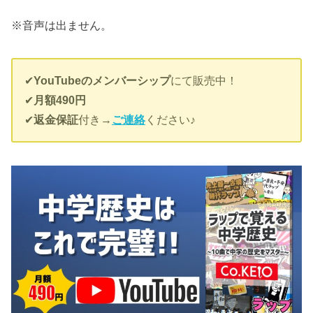
※音声は出ません。
✔︎
YouTubeのメンバーシップ
にて販売中！
✔︎
月額490円
✔︎
返金保証
付き→
ご連絡
ください♪