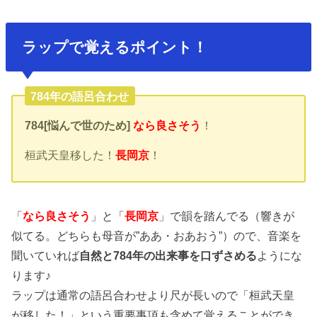
ラップで覚えるポイント！
784年の語呂合わせ
784[悩んで世のため]
なら良さそう
！
桓武天皇移した！
長岡京
！
「
なら良さそう
」と「
長岡京
」で韻を踏んでる（響きが
似てる。どちらも母音が”ああ・おあおう”）ので、音楽を
聞いていれば
自然と784年の出来事を口ずさめる
ようにな
ります♪
ラップは通常の語呂合わせより尺が長いので「桓武天皇
が移した！」という重要事項も含めて覚えることができ