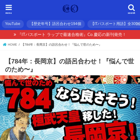
menu
search
YouTube
【歴史年号】語呂合わせ194個
【ITパスポート用語】全300
『ITパスポート ラップで最速合格術』Co.慶応の新刊発売！
HOME
【784年：長岡京】の語呂合わせ！『悩んで世のため〜』
【784年：長岡京】の語呂合わせ！『悩んで世
のため〜』