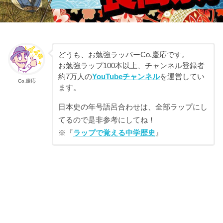
どうも、お勉強ラッパーCo.慶応です。
お勉強ラップ100本以上、チャンネル登録者
約7万人の
YouTubeチャンネル
を運営してい
Co.慶応
ます。
日本史の年号語呂合わせは、全部ラップにし
てるので是非参考にしてね！
※『
ラップで覚える中学歴史
』