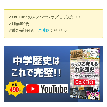
✔︎
YouTubeのメンバーシップ
にて販売中！
✔︎
月額490円
✔︎
返金保証
付き→
ご連絡
ください♪