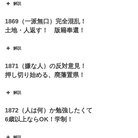
解説
1869（一派無口）完全混乱！
土地・人返す！ 版籍奉還！
五榜の提示（ごぼうのてい
じ）
解説
1871（嫌な人）の反対意見！
押し切り始める、廃藩置県！
解説
1872（人は何）か勉強したくて
6歳以上ならOK！学制！
解説