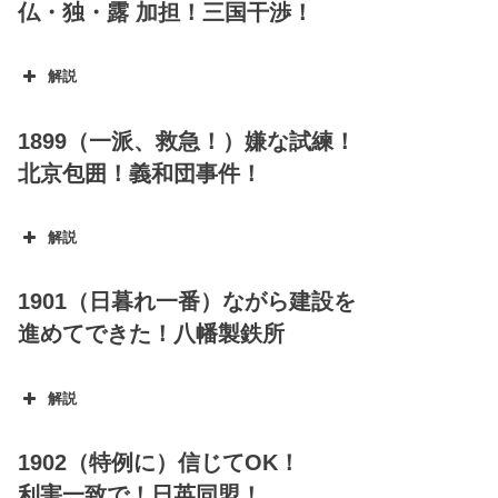
仏・独・露 加担！三国干渉！
解説
1899（一派、救急！）嫌な試練！
北京包囲！義和団事件！
野口英世
解説
1901（日暮れ一番）ながら建設を
進めてできた！八幡製鉄所
解説
1902（特例に）信じてOK！
利害一致で！日英同盟！