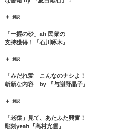
な書籍 by 『夏目漱石』！
解説
坊っちゃん
「一握の砂」ah 民衆の
支持獲得！『石川啄木』
解説
一握の砂
「みだれ髪」こんなのナシよ！
斬新な内容 by 『与謝野晶子』
解説
みだれ髪
「老猿」見て、あたふた興奮！
彫刻yeah『高村光雲』