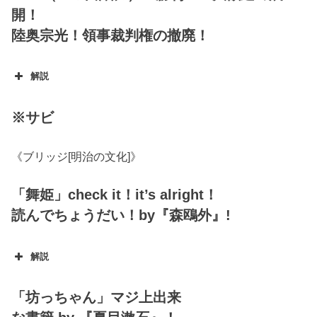
開！
陸奥宗光！領事裁判権の撤廃！
解説
※サビ
《ブリッジ[明治の文化]》
領事裁判権
「舞姫」check it！it’s alright！
読んでちょうだい！by『森鴎外』!
解説
舞姫
「坊っちゃん」マジ上出来