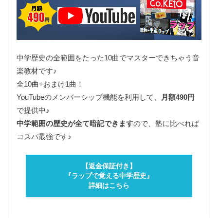
中学歴史の全範囲をたった10曲でマスターできちゃう音
楽教材です♪
全10曲+おまけ1曲！
YouTubeのメンバーシップ機能を利用して、
月額490円
で提供中♪
中学範囲の歴史が全て暗記できます
ので、塾に比べれば
コスパ最強です♪
【返金保証付き】
『ラップで覚える中学歴史』
詳細はこちら