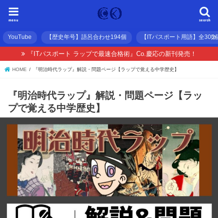
menu
search
YouTube
【歴史年号】語呂合わせ194個
【ITパスポート用語】全300
『ITパスポート ラップで最速合格術』Co.慶応の新刊発売！
HOME
『明治時代ラップ』解説・問題ページ【ラップで覚える中学歴史】
『明治時代ラップ』解説・問題ページ【ラッ
プで覚える中学歴史】